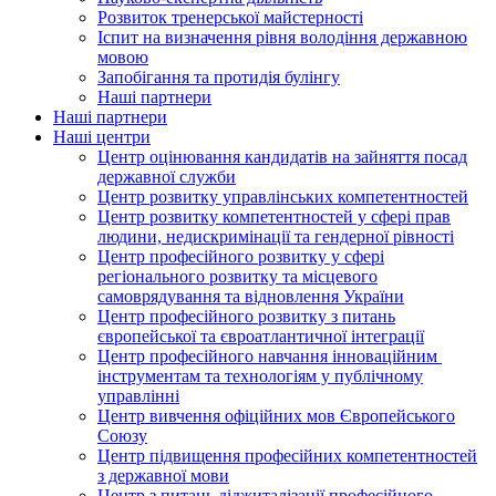
Розвиток тренерської майстерності
Іспит на визначення рівня володіння державною
мовою
Запобігання та протидія булінгу
Наші партнери
Наші партнери
Наші центри
Центр оцінювання кандидатів на зайняття посад
державної служби
Центр розвитку управлінських компетентностей
Центр розвитку компетентностей у сфері прав
людини, недискримінації та гендерної рівності
Центр професійного розвитку у сфері
регіонального розвитку та місцевого
самоврядування та відновлення України
Центр професійного розвитку з питань
європейської та євроатлантичної інтеграції
Центр професійного навчання інноваційним
інструментам та технологіям у публічному
управлінні
Центр вивчення офіційних мов Європейського
Союзу
Центр підвищення професійних компетентностей
з державної мови
Центр з питань діджиталізації професійного