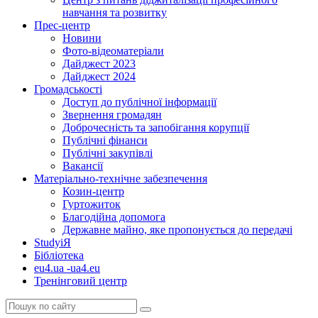
навчання та розвитку
Прес-центр
Новини
Фото-відеоматеріали
Дайджест 2023
Дайджест 2024
Громадськості
Доступ до публічної інформації
Звернення громадян
Доброчесність та запобігання корупції
Публічні фінанси
Публічні закупівлі
Вакансії
Матеріально-технічне забезпечення
Козин-центр
Гуртожиток
Благодійна допомога
Державне майно, яке пропонується до передачі
StudyіЯ
Бібліотека
eu4.ua -ua4.eu
Тренінговий центр