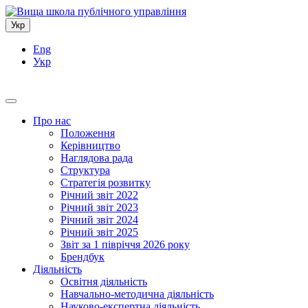
Укр
Eng
Укр
Про нас
Положення
Керівництво
Наглядова рада
Структура
Стратегія розвитку
Річний звіт 2022
Річний звіт 2023
Річний звіт 2024
Річний звіт 2025
Звіт за 1 півріччя 2026 року
Брендбук
Діяльність
Освітня діяльність
Навчально-методична діяльність
Науково-експертна діяльність