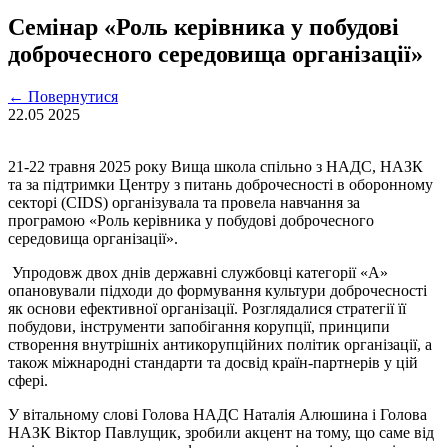
Семінар «Роль керівника у побудові
доброчесного середовища організації»
←
Повернутися
22.05
2025
21-22 травня 2025 року Вища школа спільно з НАДС, НАЗК
та за підтримки Центру з питань доброчесності в оборонному
секторі (CIDS) організувала та провела навчання за
програмою «Роль керівника у побудові доброчесного
середовища організації».
Упродовж двох днів державні службовці категорії «А»
опановували підходи до формування культури доброчесності
як основи ефективної організації. Розглядалися стратегії її
побудови, інструменти запобігання корупції, принципи
створення внутрішніх антикорупційних політик організації, а
також міжнародні стандарти та досвід країн-партнерів у цій
сфері.
У вітальному слові Голова НАДС Наталія Алюшина і Голова
НАЗК Віктор Павлущик, зробили акцент на тому, що саме від