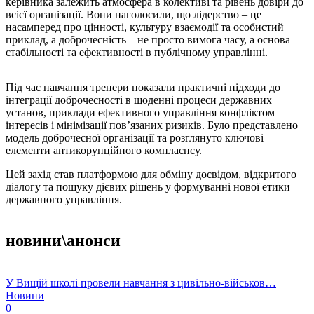
керівника залежить атмосфера в колективі та рівень довіри до
всієї організації. Вони наголосили, що лідерство – це
насамперед про цінності, культуру взаємодії та особистий
приклад, а доброчесність – не просто вимога часу, а основа
стабільності та ефективності в публічному управлінні.
Під час навчання тренери показали практичні підходи до
інтеграції доброчесності в щоденні процеси державних
установ, приклади ефективного управління конфліктом
інтересів і мінімізації пов’язаних ризиків. Було представлено
модель доброчесної організації та розглянуто ключові
елементи антикорупційного комплаєнсу.
Цей захід став платформою для обміну досвідом, відкритого
діалогу та пошуку дієвих рішень у формуванні нової етики
державного управління.
новини\анонси
У Вищій школі провели навчання з цивільно-військов…
Новини
0