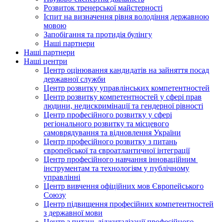
Розвиток тренерської майстерності
Іспит на визначення рівня володіння державною
мовою
Запобігання та протидія булінгу
Наші партнери
Наші партнери
Наші центри
Центр оцінювання кандидатів на зайняття посад
державної служби
Центр розвитку управлінських компетентностей
Центр розвитку компетентностей у сфері прав
людини, недискримінації та гендерної рівності
Центр професійного розвитку у сфері
регіонального розвитку та місцевого
самоврядування та відновлення України
Центр професійного розвитку з питань
європейської та євроатлантичної інтеграції
Центр професійного навчання інноваційним
інструментам та технологіям у публічному
управлінні
Центр вивчення офіційних мов Європейського
Союзу
Центр підвищення професійних компетентностей
з державної мови
Центр з питань діджиталізації професійного