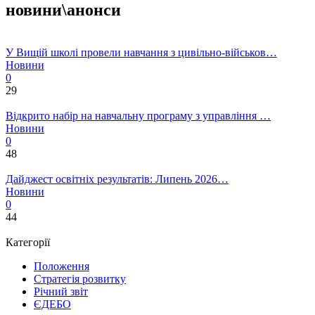
новини\анонси
У Вищій школі провели навчання з цивільно-військов…
Новини
0
29
Відкрито набір на навчальну програму з управління …
Новини
0
48
Дайджест освітніх результатів: Липень 2026…
Новини
0
44
Категорії
Положення
Стратегія розвитку
Річний звіт
ЄДЕБО