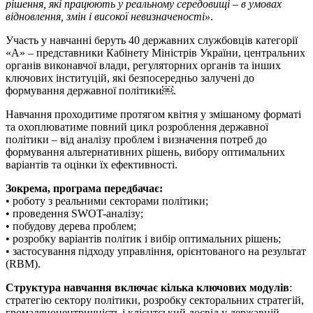
рішення, які працюють у реальному середовищі – в умовах
відновлення, змін і високої невизначеності»
.
Участь у навчанні беруть 40 державних службовців категорії
«А» – представники Кабінету Міністрів України, центральних
органів виконавчої влади, регуляторних органів та інших
ключових інституцій, які безпосередньо залучені до
формування державної політики￼.
Навчання проходитиме протягом квітня у змішаному форматі
та охоплюватиме повний цикл розроблення державної
політики – від аналізу проблем і визначення потреб до
формування альтернативних рішень, вибору оптимальних
варіантів та оцінки їх ефективності.
Зокрема, програма передбачає:
• роботу з реальними секторами політики;
• проведення SWOT-аналізу;
• побудову дерева проблем;
• розробку варіантів політик і вибір оптимальних рішень;
• застосування підходу управління, орієнтованого на результат
(RBM).
Структура навчання включає кілька ключових модулів
:
стратегію сектору політики, розробку секторальних стратегій,
громадяноцентричність і клієнтський досвід у державній