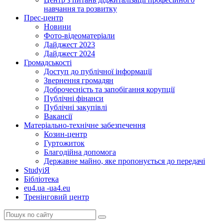
навчання та розвитку
Прес-центр
Новини
Фото-відеоматеріали
Дайджест 2023
Дайджест 2024
Громадськості
Доступ до публічної інформації
Звернення громадян
Доброчесність та запобігання корупції
Публічні фінанси
Публічні закупівлі
Вакансії
Матеріально-технічне забезпечення
Козин-центр
Гуртожиток
Благодійна допомога
Державне майно, яке пропонується до передачі
StudyіЯ
Бібліотека
eu4.ua -ua4.eu
Тренінговий центр