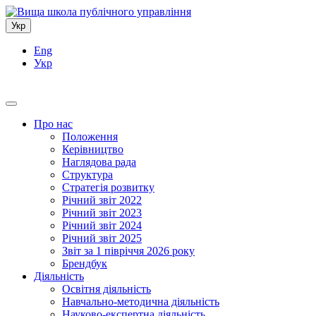
Укр
Eng
Укр
Про нас
Положення
Керівництво
Наглядова рада
Структура
Стратегія розвитку
Річний звіт 2022
Річний звіт 2023
Річний звіт 2024
Річний звіт 2025
Звіт за 1 півріччя 2026 року
Брендбук
Діяльність
Освітня діяльність
Навчально-методична діяльність
Науково-експертна діяльність