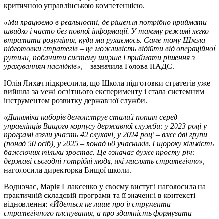
критичною управлінською компетенцією.
«Ми працюємо в реальності, де рішення потрібно приймати
швидко і часто без повної інформації. У такому режимі легко
втратити розуміння, куди ми рухаємось. Саме тому Школа
підготовки стратегів – це можливість відійти від операційної
рутини, побачити систему ширше і приймати рішення з
урахуванням наслідків»
, – зазначила Голова НАДС.
Юлія Лихач підкреслила, що Школа підготовки стратегів уже
вийшла за межі освітнього експерименту і стала системним
інструментом розвитку державної служби.
«Динаміка наборів демонструє сталий попит серед
управлінців Вищого корпусу державної служби: у 2023 році у
програмі взяли участь 42 слухачі, у 2024 році – вже дві групи
(понад 50 осіб), у 2025 – понад 60 учасників. І щороку кількість
бажаючих тільки зростає. Це означає дуже просту річ:
державі сьогодні потрібні люди, які мислять стратегічно»
, –
наголосила директорка Вищої школи.
Водночас, Марія Плаксенко у своєму виступі наголосила на
практичній складовій програми та її значенні в контексті
відновлення:
«Йдеться не лише про інструменти
стратегічного планування, а про здатність формувати