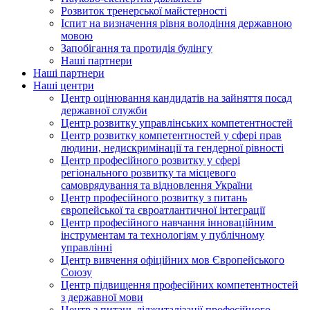
Розвиток тренерської майстерності
Іспит на визначення рівня володіння державною
мовою
Запобігання та протидія булінгу
Наші партнери
Наші партнери
Наші центри
Центр оцінювання кандидатів на зайняття посад
державної служби
Центр розвитку управлінських компетентностей
Центр розвитку компетентностей у сфері прав
людини, недискримінації та гендерної рівності
Центр професійного розвитку у сфері
регіонального розвитку та місцевого
самоврядування та відновлення України
Центр професійного розвитку з питань
європейської та євроатлантичної інтеграції
Центр професійного навчання інноваційним
інструментам та технологіям у публічному
управлінні
Центр вивчення офіційних мов Європейського
Союзу
Центр підвищення професійних компетентностей
з державної мови
Центр з питань діджиталізації професійного