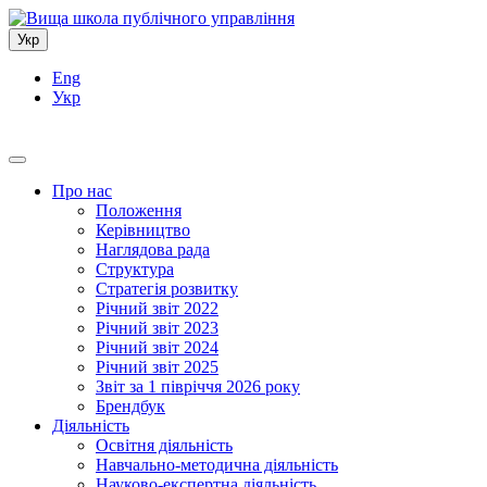
Укр
Eng
Укр
Про нас
Положення
Керівництво
Наглядова рада
Структура
Стратегія розвитку
Річний звіт 2022
Річний звіт 2023
Річний звіт 2024
Річний звіт 2025
Звіт за 1 півріччя 2026 року
Брендбук
Діяльність
Освітня діяльність
Навчально-методична діяльність
Науково-експертна діяльність