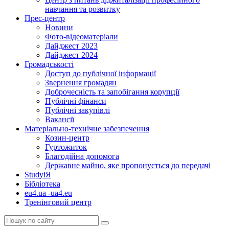
навчання та розвитку
Прес-центр
Новини
Фото-відеоматеріали
Дайджест 2023
Дайджест 2024
Громадськості
Доступ до публічної інформації
Звернення громадян
Доброчесність та запобігання корупції
Публічні фінанси
Публічні закупівлі
Вакансії
Матеріально-технічне забезпечення
Козин-центр
Гуртожиток
Благодійна допомога
Державне майно, яке пропонується до передачі
StudyіЯ
Бібліотека
eu4.ua -ua4.eu
Тренінговий центр