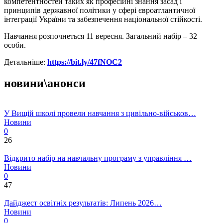
компетентностей таких як професійні знання засад і
принципів державної політики у сфері євроатлантичної
інтеграції України та забезпечення національної стійкості.
Навчання розпочнеться 11 вересня. Загальний набір – 32
особи.
Детальніше:
https://bit.ly/47fNOC2
новини\анонси
У Вищій школі провели навчання з цивільно-військов…
Новини
0
26
Відкрито набір на навчальну програму з управління …
Новини
0
47
Дайджест освітніх результатів: Липень 2026…
Новини
0