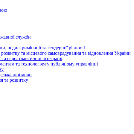
овою
ржавної служби
и, недискримінації та гендерної рівності
 розвитку та місцевого самоврядування та відновлення України
та євроатлантичної інтеграції
ентам та технологіям у публічному управлінні
зу
державної мови
ня та розвитку