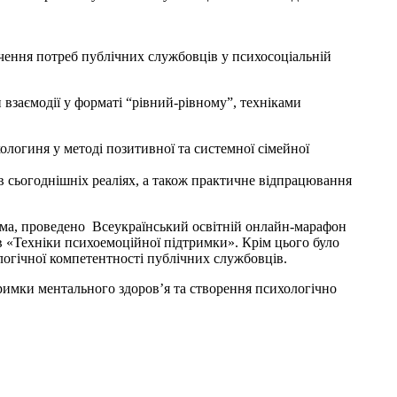
чення потреб публічних службовців у психосоціальній
взаємодії у форматі “рівний-рівному”, техніками
ологиня у методі позитивної та системної сімейної
в сьогоднішніх реаліях, а також практичне відпрацювання
ма, проведено Всеукраїнський освітній онлайн-марафон
в «Техніки психоемоційної підтримки». Крім цього було
ологічної компетентності публічних службовців.
римки ментального здоров’я та створення психологічно