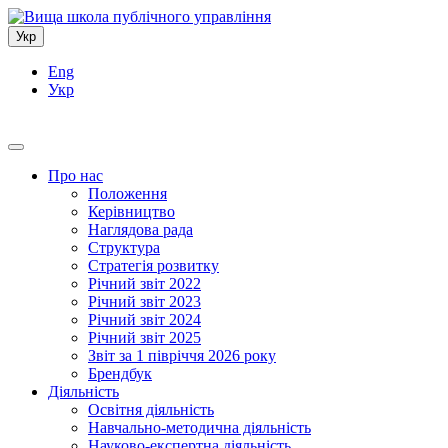
Укр
Eng
Укр
Про нас
Положення
Керівництво
Наглядова рада
Структура
Стратегія розвитку
Річний звіт 2022
Річний звіт 2023
Річний звіт 2024
Річний звіт 2025
Звіт за 1 півріччя 2026 року
Брендбук
Діяльність
Освітня діяльність
Навчально-методична діяльність
Науково-експертна діяльність