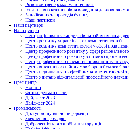
Розвиток тренерської майстерності
Іспит на визначення рівня володіння державною м
Запобігання та протидія булінгу
Наші партнери
Наші партнери
Наші центри
Центр оцінювання кандидатів на зайняття посад де
Центр розвитку управлінських компетентностей
Центр розвитку компетентностей у сфері прав людин
Центр професійного розвитку у сфері регіонального
Центр професійного розвитку з питань європейської 
Центр професійного навчання інноваційним інструм
Центр вивчення офіційних мов Європейського Сою
Центр підвищення професійних компетентностей з 
Центр з питань діджиталізації професійного навчан
Прес-центр
Новини
Фото-відеоматеріали
Дайджест 2023
Дайджест 2024
Громадськості
Доступ до публічної інформації
Звернення громадян
Доброчесність та запобігання корупції
Публічні фінанси