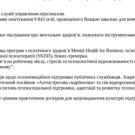
в служб управління персоналом.
атами опитування 9 843 осіб, проведеного Вищою школою для вив
и піклування про ментальне здоров’я, опанувати інструментами 
програм з психічного здоров’я Mental Health for Business, псих
рної психотерапії (УАПП), бізнес-тренерка.
 на робочому місці, стресів та психологічної відновлюваності 
вному”.
в щодо психоемоційної підтримки публічних службовців. Зокре
ктичний посібник «Антистресова скарбничка» та сім відеороликі
з питань психосоціальної підтримки, адаптації та розвитку псих
не цінним практичним досвідом для запровадження культури підт