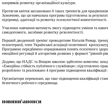
напрямків розвитку організаційної культури.
Протягом квітня заплановано 6 таких тренінгів для працівникі
Зазначимо, що ця навчальна програма підготовлена за результ
підтримці, адаптації та розвитку психологічної компетентності.
Учасники навчання матимуть змогу підвищити уміння та навичк
самодопомоги, засобами розвитку резилентності.
Перший дводенний тренінг проводитиме Наталія Римар, тренерка 
психотерапії, член Української асоціації позитивної кроскульту
Програмою передбачено опрацювання понять психічного здоров’я
емоційної регуляції й алгоритмів розмови у форматі “рівний-рі
Додамо, що НАДС та Вищою школою здійснено комплекс заході
«Емоційна стійкість публічного службовця»; підготовлено пра
розроблено та реалізовано 4 програми підвищення кваліфікації 
Організатори переконані, що таке підвищення кваліфікації ста
безпечного робочого середовища.
новини\анонси