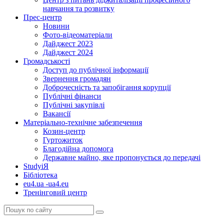
навчання та розвитку
Прес-центр
Новини
Фото-відеоматеріали
Дайджест 2023
Дайджест 2024
Громадськості
Доступ до публічної інформації
Звернення громадян
Доброчесність та запобігання корупції
Публічні фінанси
Публічні закупівлі
Вакансії
Матеріально-технічне забезпечення
Козин-центр
Гуртожиток
Благодійна допомога
Державне майно, яке пропонується до передачі
StudyіЯ
Бібліотека
eu4.ua -ua4.eu
Тренінговий центр