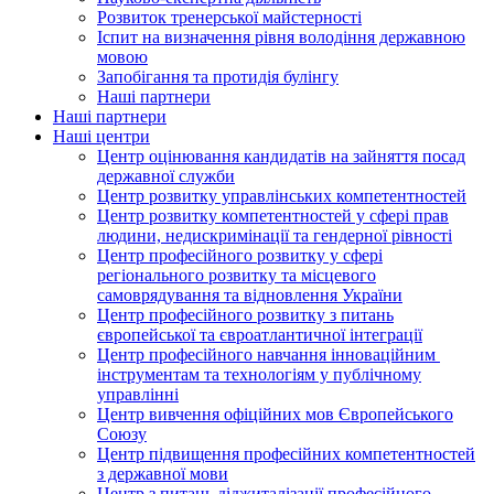
Розвиток тренерської майстерності
Іспит на визначення рівня володіння державною
мовою
Запобігання та протидія булінгу
Наші партнери
Наші партнери
Наші центри
Центр оцінювання кандидатів на зайняття посад
державної служби
Центр розвитку управлінських компетентностей
Центр розвитку компетентностей у сфері прав
людини, недискримінації та гендерної рівності
Центр професійного розвитку у сфері
регіонального розвитку та місцевого
самоврядування та відновлення України
Центр професійного розвитку з питань
європейської та євроатлантичної інтеграції
Центр професійного навчання інноваційним
інструментам та технологіям у публічному
управлінні
Центр вивчення офіційних мов Європейського
Союзу
Центр підвищення професійних компетентностей
з державної мови
Центр з питань діджиталізації професійного