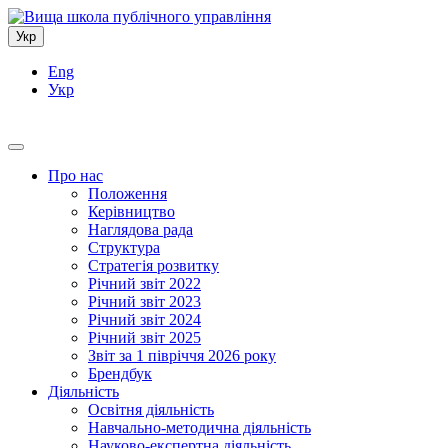
Укр
Eng
Укр
Про нас
Положення
Керівництво
Наглядова рада
Структура
Стратегія розвитку
Річний звіт 2022
Річний звіт 2023
Річний звіт 2024
Річний звіт 2025
Звіт за 1 півріччя 2026 року
Брендбук
Діяльність
Освітня діяльність
Навчально-методична діяльність
Науково-експертна діяльність