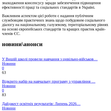
знаходження консенсусу заради забезпечення підвищення
ефективності праці та соціальних стандартів в Україні.
Важливим аспектом цієї роботи є надання публічним
службовцям практичних знань щодо побудовим соціального
діалогу на національному, галузевому, територіальному рівнях
на основі європейських стандартів та кращих практик країн-
членів ЄС.
новини\анонси
У Вищій школі провели навчання з цивільно-військов…
Новини
0
63
Відкрито набір на навчальну програму з управління …
Новини
0
83
Дайджест освітніх результатів: Липень 2026…
Новини