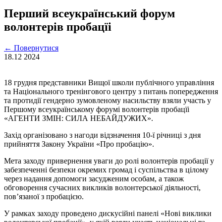
Перший всеукраїнський форум
волонтерів пробацїі
←
Повернутися
18.12
2024
18 грудня представники Вищої школи публічного управління
та Національного тренінгового центру з питань попередження
та протидії гендерно зумовленому насильству взяли участь у
Першому всеукраїнському форумі волонтерів пробацїі
«АГЕНТИ ЗМІН: СИЛА НЕБАЙДУЖИХ».
Захід організовано з нагоди відзначення 10-ї річниці з дня
прийняття Закону України «Про пробацію».
Мета заходу привернення уваги до ролі волонтерів пробації у
забезпеченні безпеки окремих громад і суспільства в цілому
через надання допомоги засудженим особам, а також
обговорення сучасних викликів волонтерської діяльності,
пов’язаної з пробацією.
У рамках заходу проведено дискусійні панелі «Нові виклики