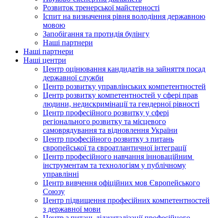
Розвиток тренерської майстерності
Іспит на визначення рівня володіння державною
мовою
Запобігання та протидія булінгу
Наші партнери
Наші партнери
Наші центри
Центр оцінювання кандидатів на зайняття посад
державної служби
Центр розвитку управлінських компетентностей
Центр розвитку компетентностей у сфері прав
людини, недискримінації та гендерної рівності
Центр професійного розвитку у сфері
регіонального розвитку та місцевого
самоврядування та відновлення України
Центр професійного розвитку з питань
європейської та євроатлантичної інтеграції
Центр професійного навчання інноваційним
інструментам та технологіям у публічному
управлінні
Центр вивчення офіційних мов Європейського
Союзу
Центр підвищення професійних компетентностей
з державної мови
Центр з питань діджиталізації професійного