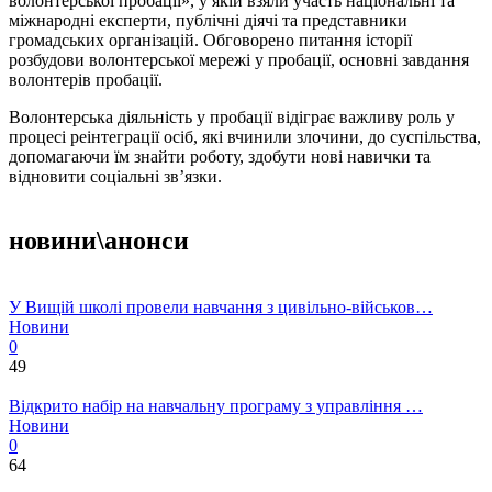
волонтерської пробації», у якій взяли участь національні та
міжнародні експерти, публічні діячі та представники
громадських організацій. Обговорено питання історії
розбудови волонтерської мережі у пробації, основні завдання
волонтерів пробації.
Волонтерська діяльність у пробації відіграє важливу роль у
процесі реінтеграції осіб, які вчинили злочини, до суспільства,
допомагаючи їм знайти роботу, здобути нові навички та
відновити соціальні зв’язки.
новини\анонси
У Вищій школі провели навчання з цивільно-військов…
Новини
0
49
Відкрито набір на навчальну програму з управління …
Новини
0
64