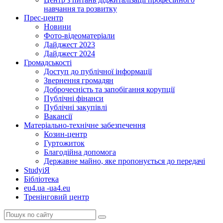
навчання та розвитку
Прес-центр
Новини
Фото-відеоматеріали
Дайджест 2023
Дайджест 2024
Громадськості
Доступ до публічної інформації
Звернення громадян
Доброчесність та запобігання корупції
Публічні фінанси
Публічні закупівлі
Вакансії
Матеріально-технічне забезпечення
Козин-центр
Гуртожиток
Благодійна допомога
Державне майно, яке пропонується до передачі
StudyіЯ
Бібліотека
eu4.ua -ua4.eu
Тренінговий центр