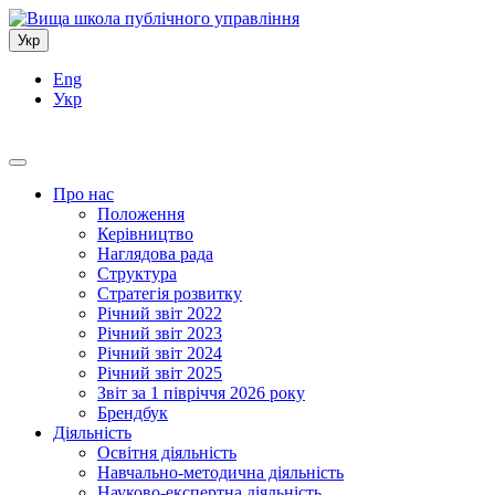
Укр
Eng
Укр
Про нас
Положення
Керівництво
Наглядова рада
Структура
Стратегія розвитку
Річний звіт 2022
Річний звіт 2023
Річний звіт 2024
Річний звіт 2025
Звіт за 1 півріччя 2026 року
Брендбук
Діяльність
Освітня діяльність
Навчально-методична діяльність
Науково-експертна діяльність