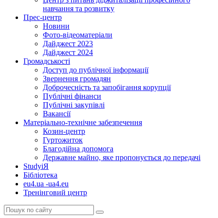
навчання та розвитку
Прес-центр
Новини
Фото-відеоматеріали
Дайджест 2023
Дайджест 2024
Громадськості
Доступ до публічної інформації
Звернення громадян
Доброчесність та запобігання корупції
Публічні фінанси
Публічні закупівлі
Вакансії
Матеріально-технічне забезпечення
Козин-центр
Гуртожиток
Благодійна допомога
Державне майно, яке пропонується до передачі
StudyіЯ
Бібліотека
eu4.ua -ua4.eu
Тренінговий центр