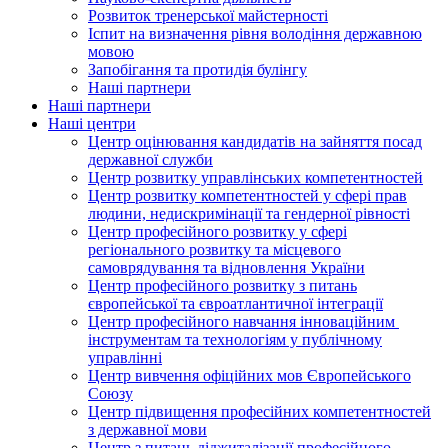
Розвиток тренерської майстерності
Іспит на визначення рівня володіння державною
мовою
Запобігання та протидія булінгу
Наші партнери
Наші партнери
Наші центри
Центр оцінювання кандидатів на зайняття посад
державної служби
Центр розвитку управлінських компетентностей
Центр розвитку компетентностей у сфері прав
людини, недискримінації та гендерної рівності
Центр професійного розвитку у сфері
регіонального розвитку та місцевого
самоврядування та відновлення України
Центр професійного розвитку з питань
європейської та євроатлантичної інтеграції
Центр професійного навчання інноваційним
інструментам та технологіям у публічному
управлінні
Центр вивчення офіційних мов Європейського
Союзу
Центр підвищення професійних компетентностей
з державної мови
Центр з питань діджиталізації професійного