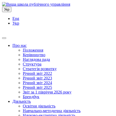
Укр
Eng
Укр
Про нас
Положення
Керівництво
Наглядова рада
Структура
Стратегія розвитку
Річний звіт 2022
Річний звіт 2023
Річний звіт 2024
Річний звіт 2025
Звіт за 1 півріччя 2026 року
Брендбук
Діяльність
Освітня діяльність
Навчально-методична діяльність
Науково-експертна діяльність