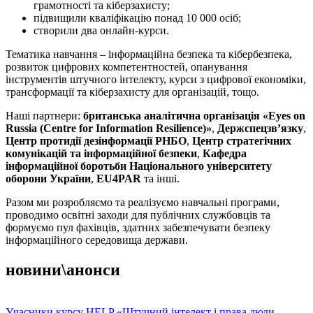
грамотності та кіберзахисту;
підвищили кваліфікацію понад 10 000 осіб;
створили два онлайн-курси.
Тематика навчання – інформаційна безпека та кібербезпека,
розвиток цифрових компетентностей, опанування
інструментів штучного інтелекту, курси з цифрової економіки,
трансформації та кіберзахисту для організацій, тощо.
Наші партнери:
британська аналітична організація «Eyes on
Russia (Centre for Information Resilience)»
,
Держспецзв’язку
,
Центр протидії дезінформації РНБО
,
Центр стратегічних
комунікацій та інформаційної безпеки
,
Кафедра
інформаційної боротьби Національного університету
оборони України
,
EU4PAR
та інші.
Разом ми розробляємо та реалізуємо навчальні програми,
проводимо освітні заходи для публічних службовців та
формуємо пул фахівців, здатних забезпечувати безпеку
інформаційного середовища держави.
новини\анонси
Учасники курсу HELP «Штучний інтелект і права люди…