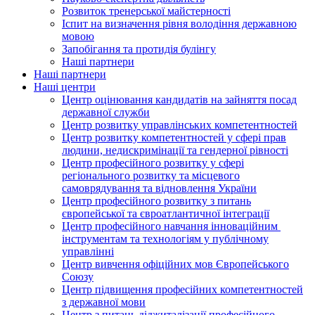
Розвиток тренерської майстерності
Іспит на визначення рівня володіння державною
мовою
Запобігання та протидія булінгу
Наші партнери
Наші партнери
Наші центри
Центр оцінювання кандидатів на зайняття посад
державної служби
Центр розвитку управлінських компетентностей
Центр розвитку компетентностей у сфері прав
людини, недискримінації та гендерної рівності
Центр професійного розвитку у сфері
регіонального розвитку та місцевого
самоврядування та відновлення України
Центр професійного розвитку з питань
європейської та євроатлантичної інтеграції
Центр професійного навчання інноваційним
інструментам та технологіям у публічному
управлінні
Центр вивчення офіційних мов Європейського
Союзу
Центр підвищення професійних компетентностей
з державної мови
Центр з питань діджиталізації професійного