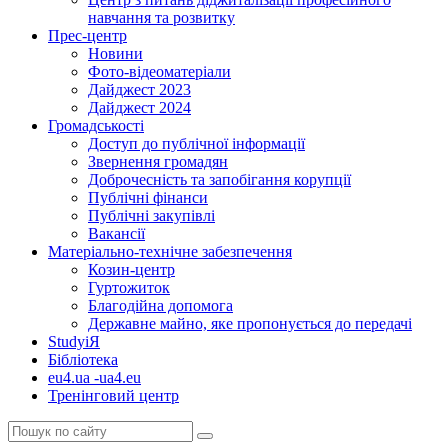
навчання та розвитку
Прес-центр
Новини
Фото-відеоматеріали
Дайджест 2023
Дайджест 2024
Громадськості
Доступ до публічної інформації
Звернення громадян
Доброчесність та запобігання корупції
Публічні фінанси
Публічні закупівлі
Вакансії
Матеріально-технічне забезпечення
Козин-центр
Гуртожиток
Благодійна допомога
Державне майно, яке пропонується до передачі
StudyіЯ
Бібліотека
eu4.ua -ua4.eu
Тренінговий центр