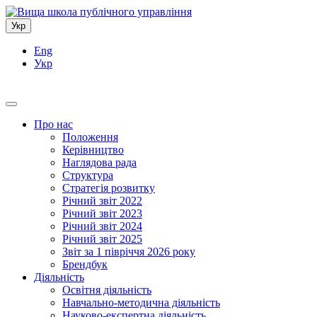
Укр
Eng
Укр
Про нас
Положення
Керівництво
Наглядова рада
Структура
Стратегія розвитку
Річний звіт 2022
Річний звіт 2023
Річний звіт 2024
Річний звіт 2025
Звіт за 1 півріччя 2026 року
Брендбук
Діяльність
Освітня діяльність
Навчально-методична діяльність
Науково-експертна діяльність