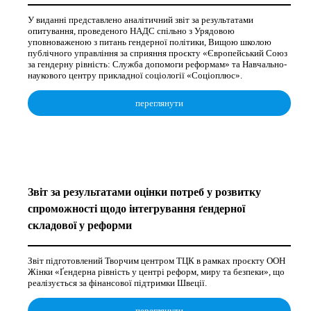
У виданні представлено аналітичний звіт за результатами
опитування, проведеного НАДС спільно з Урядовою
уповноваженою з питань гендерної політики, Вищою школою
публічного управління за сприяння проєкту «Європейський Союз
за гендерну рівність: Служба допомоги реформам» та Навчально-
наукового центру прикладної соціології «Соціоплюс».
переглянути
Звіт за результатами оцінки потреб у розвитку
спроможності щодо інтегрування ґендерної
складової у реформи
Звіт підготовлений Творчим центром ТЦК в рамках проєкту ООН
Жінки «Ґендерна рівність у центрі реформ, миру та безпеки», що
реалізується за фінансової підтримки Швеції.
переглянути