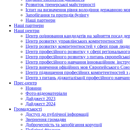
Розвиток тренерської майстерності
Іспит на визначення рівня володіння державною м
Запобігання та протидія булінгу
Наші партнери
Наші партнери
Наші центри
Центр оцінювання кандидатів на зайняття посад де
Центр розвитку управлінських компетентностей
Центр розвитку компетентностей у сфері прав людин
Центр професійного розвитку у сфері регіонального
Центр професійного розвитку з питань європейської 
Центр професійного навчання інноваційним інструм
Центр вивчення офіційних мов Європейського Сою
Центр підвищення професійних компетентностей з 
Центр з питань діджиталізації професійного навчан
Прес-центр
Новини
Фото-відеоматеріали
Дайджест 2023
Дайджест 2024
Громадськості
Доступ до публічної інформації
Звернення громадян
Доброчесність та запобігання корупції
Публічні фінанси