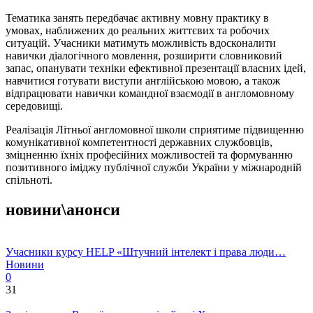
Тематика занять передбачає активну мовну практику в
умовах, наближених до реальних життєвих та робочих
ситуацій. Учасники матимуть можливість вдосконалити
навички діалогічного мовлення, розширити словниковий
запас, опанувати техніки ефективної презентації власних ідей,
навчитися готувати виступи англійською мовою, а також
відпрацювати навички командної взаємодії в англомовному
середовищі.
Реалізація Літньої англомовної школи сприятиме підвищенню
комунікативної компетентності державних службовців,
зміцненню їхніх професійних можливостей та формуванню
позитивного іміджу публічної служби України у міжнародній
спільноті.
новини\анонси
Учасники курсу HELP «Штучний інтелект і права люди…
Новини
0
31