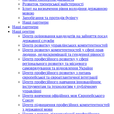
Розвиток тренерської майстерності
Іспит на визначення рівня володіння державною
мовою
Запобігання та протидія булінгу
Наші партнери
Наші партнери
Наші центри
Центр оцінювання кандидатів на зайняття посад
державної служби
Центр розвитку управлінських компетентностей
Центр розвитку компетентностей у сфері прав
людини, недискримінації та гендерної рівності
Центр професійного розвитку у сфері
регіонального розвитку та місцевого
самоврядування та відновлення України
Центр професійного розвитку з питань
європейської та євроатлантичної інтеграції
Центр професійного навчання інноваційним
інструментам та технологіям у публічному
управлінні
Центр вивчення офіційних мов Європейського
Союзу
Центр підвищення професійних компетентностей
з державної мови
Центр з питань діджиталізації професійного