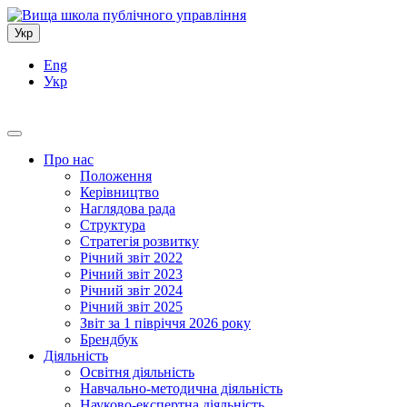
Укр
Eng
Укр
Про нас
Положення
Керівництво
Наглядова рада
Структура
Стратегія розвитку
Річний звіт 2022
Річний звіт 2023
Річний звіт 2024
Річний звіт 2025
Звіт за 1 півріччя 2026 року
Брендбук
Діяльність
Освітня діяльність
Навчально-методична діяльність
Науково-експертна діяльність