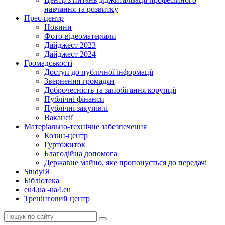
навчання та розвитку
Прес-центр
Новини
Фото-відеоматеріали
Дайджест 2023
Дайджест 2024
Громадськості
Доступ до публічної інформації
Звернення громадян
Доброчесність та запобігання корупції
Публічні фінанси
Публічні закупівлі
Вакансії
Матеріально-технічне забезпечення
Козин-центр
Гуртожиток
Благодійна допомога
Державне майно, яке пропонується до передачі
StudyіЯ
Бібліотека
eu4.ua -ua4.eu
Тренінговий центр