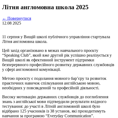
Літня англомовна школа 2025
←
Повернутися
12.08
2025
11 серпня у Вищій школі публічного управління стартувала
Літня англомовна школа.
Цей захід організовано в межах навчального проєкту
“Speaking Club”, який вже другий рік успішно реалізується у
Вищій школі як ефективний інструмент підтримки
безперервного професійного розвитку державних службовців
у сфері англомовної комунікації.
Метою проєкту є подолання мовного бар’єру та розвиток
практичних навичок спілкування англійською мовою,
необхідних у повсякденній та професійній діяльності.
Високу мотивацію державних службовців до поглиблення
знань з англійської мови підтвердили результати вхідного
тестування: до участі в Літній англомовній школі було
відібрано 125 учасників із 38 установ, які проходитимуть
навчання за програмою “Everyday Communication”.