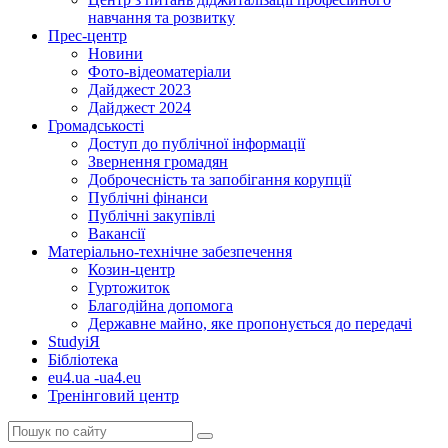
навчання та розвитку
Прес-центр
Новини
Фото-відеоматеріали
Дайджест 2023
Дайджест 2024
Громадськості
Доступ до публічної інформації
Звернення громадян
Доброчесність та запобігання корупції
Публічні фінанси
Публічні закупівлі
Вакансії
Матеріально-технічне забезпечення
Козин-центр
Гуртожиток
Благодійна допомога
Державне майно, яке пропонується до передачі
StudyіЯ
Бібліотека
eu4.ua -ua4.eu
Тренінговий центр