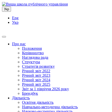
Укр
Eng
Укр
Про нас
Положення
Керівництво
Наглядова рада
Структура
Стратегія розвитку
Річний звіт 2022
Річний звіт 2023
Річний звіт 2024
Річний звіт 2025
Звіт за 1 півріччя 2026 року
Брендбук
Діяльність
Освітня діяльність
Навчально-методична діяльність
Науково-експертна діяльність