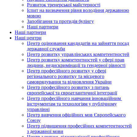
Розвиток тренерської майстерності
Іспит на визначення рівня володіння державною
мовою
Запобігання та протидія булінгу
Наші партнери
Наші партнери
Наші центри
Центр оцінювання кандидатів на зайняття посад
державної служби
Центр розвитку управлінських компетентностей
Центр розвитку компетентностей у сфері прав
людини, недискримінації та гендерної рівності
Центр професійного розвитку у сфері
регіонального розвитку та місцевого
самоврядування та відновлення України
Центр професійного розвитку з питань
європейської та євроатлантичної інтеграції
Центр професійного навчання інноваційним
інструментам та технологіям у публічному
управлінні
Центр вивчення офіційних мов Європейського
Союзу
Центр підвищення професійних компетентностей
з державної мови
Центр з питань діджиталізації професійного