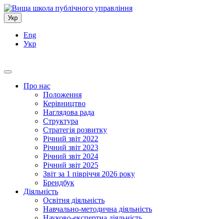
Укр
Eng
Укр
Про нас
Положення
Керівництво
Наглядова рада
Структура
Стратегія розвитку
Річний звіт 2022
Річний звіт 2023
Річний звіт 2024
Річний звіт 2025
Звіт за 1 півріччя 2026 року
Брендбук
Діяльність
Освітня діяльність
Навчально-методична діяльність
Науково-експертна діяльність