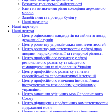
Розвиток тренерської майстерності
Іспит на визначення рівня володіння державною
мовою
Запобігання та протидія булінгу
Наші партнери
Наші партнери
Наші центри
Центр оцінювання кандидатів на зайняття посад
державної служби
Центр розвитку управлінських компетентностей
Центр розвитку компетентностей у сфері прав
людини, недискримінації та гендерної рівності
Центр професійного розвитку у сфері
регіонального розвитку та місцевого
самоврядування та відновлення України
Центр професійного розвитку з питань
європейської та євроатлантичної інтеграції
Центр професійного навчання інноваційним
інструментам та технологіям у публічному
управлінні
Центр вивчення офіційних мов Європейського
Союзу
Центр підвищення професійних компетентностей
з державної мови
Центр з питань діджиталізації професійного