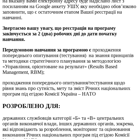
на вказану вами електронну адресу буде надіслано лист з
посиланням на Google анкету УШУ, яку необхідно обов’язково
заповнити, що є остаточним етапом Вашої реєстрації на
навчанні.
Звертаємо вашу увагу,
що реєстрація на програму
закінчується за 2 (два) робочих дні до дати початку
навчання.
Передумовою навчання за програмою є
проходження
попереднього опитування (тестування) на знання принципів
та методики стратегічного планування за методологією
«Управління, орієнтоване на результат» (Results Based
Management, RBM);
проходження попереднього опитування/тестування щодо
рівня знань про сутність, мету та зміст Річних національних
програм під егідою Комісії Україна – НАТО
РОЗРОБЛЕНО ДЛЯ:
державних службовців категорії «Б» та «В» центральних
органів виконавчої влади, інших державних органів, зокрема,
які відповідають за розроблення, моніторинг та оцінювання
виконання Річних національних програм під егідою Комісії