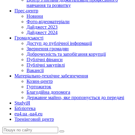
навчання та розвитку
Прес-центр
Новини
Фото-відеоматеріали
Дайджест 2023
Дайджест 2024
Громадськості
Доступ до публічної інформації
Звернення громадян
Доброчесність та запобігання корупції
Публічні фінанси
Публічні закупівлі
Вакансії
Матеріально-технічне забезпечення
Козин-центр
Гуртожиток
Благодійна допомога
Державне майно, яке пропонується до передачі
StudyіЯ
Бібліотека
eu4.ua -ua4.eu
Тренінговий центр