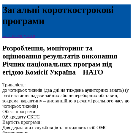
Загальні короткострокові
програми
←
Повернутися
Розроблення, моніторинг та
оцінювання результатів виконання
Річних національних програм під
егідою Комісії Україна – НАТО
Тривалість:
до чотирьох тижнів (два дні на тиждень аудиторних занять) (у
разі настання надзвичайних або непереборних обставин,
зокрема, карантину – дистанційно в режимі реального часу до
чотирьох тижнів)
Обсяг програми:
0,6 кредиту ЄКТС
Вартість програми:
Для державних службовців та посадових осіб ОМС –
безкоштовно