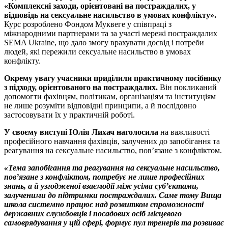
«Комплексні заходи, орієнтовані на постраждалих, у
відповідь на сексуальне насильство в умовах конфлікту».
Курс розроблено Фондом Муквеге у співпраці з
міжнародними партнерами та за участі мережі постраждалих
SEMA Ukraine, що дало змогу врахувати досвід і потреби
людей, які пережили сексуальне насильство в умовах
конфлікту.
Окрему увагу учасники приділили практичному посібнику
з підходу, орієнтованого на постраждалих.
Він покликаний
допомогти фахівцям, політикам, організаціям та інституціям
не лише розуміти відповідні принципи, а й послідовно
застосовувати їх у практичній роботі.
У своєму виступі Юлія Лихач наголосила
на важливості
професійного навчання фахівців, залучених до запобігання та
реагування на сексуальне насильство, пов’язане з конфліктом.
«Тема запобігання та реагування на сексуальне насильство,
пов’язане з конфліктом, потребує не лише професійних
знань, а й узгодженої взаємодії між усіма суб’єктами,
залученими до підтримки постраждалих. Саме тому Вища
школа системно працює над розвитком спроможності
державних службовців і посадових осіб місцевого
самоврядування у цій сфері, формує пул тренерів та розвиває