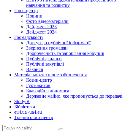
навчання та розвитку
Прес-центр
Новини
Фото-відеоматеріали
Дайджест 2023
Дайджест 2024
Громадськості
Доступ до публічної інформації
Звернення громадян
Доброчесність та запобігання корупції
Публічні фінанси
Публічні закупівлі
Вакансії
Матеріально-технічне забезпечення
Козин-центр
Гуртожиток
Благодійна допомога
Державне майно, яке пропонується до передачі
StudyіЯ
Бібліотека
eu4.ua -ua4.eu
Тренінговий центр