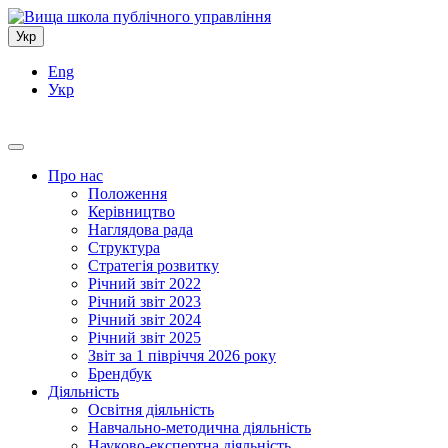
Укр
Eng
Укр
Про нас
Положення
Керівництво
Наглядова рада
Структура
Стратегія розвитку
Річний звіт 2022
Річний звіт 2023
Річний звіт 2024
Річний звіт 2025
Звіт за 1 півріччя 2026 року
Брендбук
Діяльність
Освітня діяльність
Навчально-методична діяльність
Науково-експертна діяльність