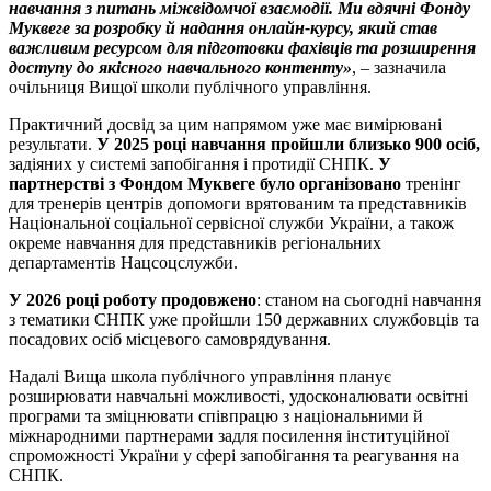
навчання з питань міжвідомчої взаємодії. Ми вдячні Фонду
Муквеге за розробку й надання онлайн-курсу, який став
важливим ресурсом для підготовки фахівців та розширення
доступу до якісного навчального контенту»
, – зазначила
очільниця Вищої школи публічного управління.
Практичний досвід за цим напрямом уже має вимірювані
результати.
У 2025 році навчання пройшли близько 900 осіб,
задіяних у системі запобігання і протидії СНПК.
У
партнерстві з Фондом Муквеге було організовано
тренінг
для тренерів центрів допомоги врятованим та представників
Національної соціальної сервісної служби України, а також
окреме навчання для представників регіональних
департаментів Нацсоцслужби.
У 2026 році роботу продовжено
: станом на сьогодні навчання
з тематики СНПК уже пройшли 150 державних службовців та
посадових осіб місцевого самоврядування.
Надалі Вища школа публічного управління планує
розширювати навчальні можливості, удосконалювати освітні
програми та зміцнювати співпрацю з національними й
міжнародними партнерами задля посилення інституційної
спроможності України у сфері запобігання та реагування на
СНПК.