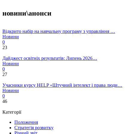
новини\анонси
Відкрито набір на навчальну програму з управління …
Новини
0
23
Дайджест освітніх результатів: Липень 2026…
Новини
0
27
Учасники курсу HELP «Штучний інтелект і права люди…
Новини
0
46
Категорії
Положення
Стратегія розвитку
Річний звіт