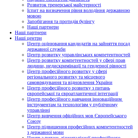
Розвиток тренерської майстерності
Іспит на визначення рівня володіння державною
мовою
Запобігання та протидія булінгу
Наші партнери
Наші партнери
Наші центри
Центр оцінювання кандидатів на зайняття посад
державної служби
Центр розвитку управлінських компетентностей
Центр розвитку компетентностей у сфері прав
людини, недискримінації та гендерної рівності
Центр професійного розвитку у сфері
регіонального розвитку та місцевого
самоврядування та відновлення України
Центр професійного розвитку з питань
європейської та євроатлантичної інтеграції
Центр професійного навчання інноваційним
інструментам та технологіям у публічному
управлінні
Центр вивчення офіційних мов Європейського
Союзу
Центр підвищення професійних компетентностей
з державної мови
Центр з питань діджиталізації професійного