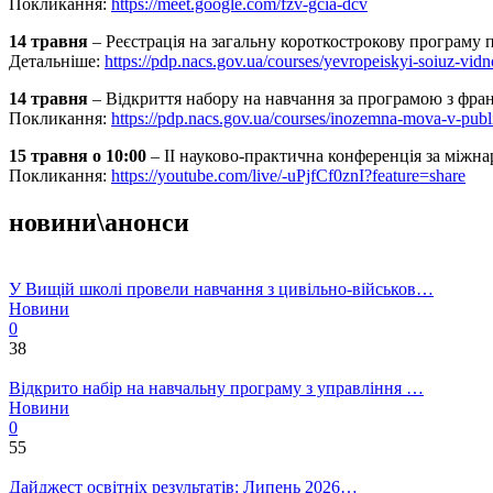
Покликання:
https://meet.google.com/fzv-gcia-dcv
14 травня
– Реєстрація на загальну короткострокову програму
Детальніше:
https://pdp.nacs.gov.ua/courses/yevropeiskyi-soiuz-vid
14 травня
– Відкриття набору на навчання за програмою з фран
Покликання:
https://pdp.nacs.gov.ua/courses/inozemna-mova-v-publ
15 травня о 10:00
– ІІ науково-практична конференція за міжн
Покликання:
https://youtube.com/live/-uPjfCf0znI?feature=share
новини\анонси
У Вищій школі провели навчання з цивільно-військов…
Новини
0
38
Відкрито набір на навчальну програму з управління …
Новини
0
55
Дайджест освітніх результатів: Липень 2026…