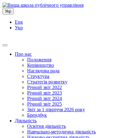
Укр
Eng
Укр
Про нас
Положення
Керівництво
Наглядова рада
Структура
Стратегія розвитку
Річний звіт 2022
Річний звіт 2023
Річний звіт 2024
Річний звіт 2025
Звіт за 1 півріччя 2026 року
Брендбук
Діяльність
Освітня діяльність
Навчально-методична діяльність
Науково-експертна діяльність