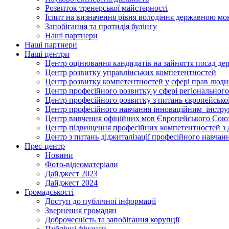
Розвиток тренерської майстерності
Іспит на визначення рівня володіння державною м
Запобігання та протидія булінгу
Наші партнери
Наші партнери
Наші центри
Центр оцінювання кандидатів на зайняття посад де
Центр розвитку управлінських компетентностей
Центр розвитку компетентностей у сфері прав людин
Центр професійного розвитку у сфері регіонального
Центр професійного розвитку з питань європейської 
Центр професійного навчання інноваційним інструм
Центр вивчення офіційних мов Європейського Сою
Центр підвищення професійних компетентностей з 
Центр з питань діджиталізації професійного навчан
Прес-центр
Новини
Фото-відеоматеріали
Дайджест 2023
Дайджест 2024
Громадськості
Доступ до публічної інформації
Звернення громадян
Доброчесність та запобігання корупції
Публічні фінанси