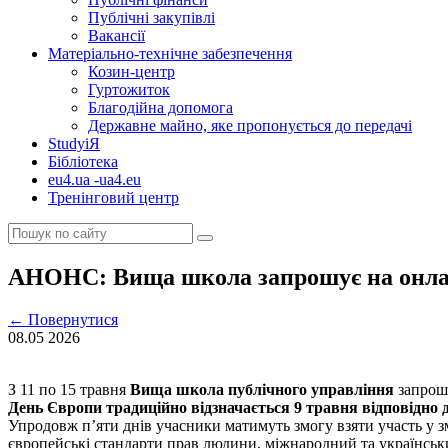
Публічні закупівлі
Вакансії
Матеріально-технічне забезпечення
Козин-центр
Гуртожиток
Благодійна допомога
Державне майно, яке пропонується до передачі
StudyіЯ
Бібліотека
eu4.ua -ua4.eu
Тренінговий центр
АНОНС: Вища школа запрошує на онлай
←
Повернутися
08.05
2026
З 11 по 15 травня
Вища школа публічного управління
запрош
День Європи традиційно відзначається 9 травня відповідно 
Упродовж п’яти днів учасники матимуть змогу взяти участь у з
європейські стандарти прав людини, міжнародний та український