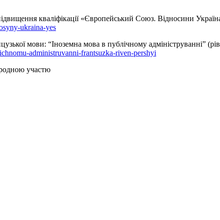
 підвищення кваліфікації «Європейський Союз. Відносини Украї
nosyny-ukraina-yes
цузької мови: “Іноземна мова в публічному адмініструванні” (рі
ichnomu-administruvanni-frantsuzka-riven-pershyi
ародною участю