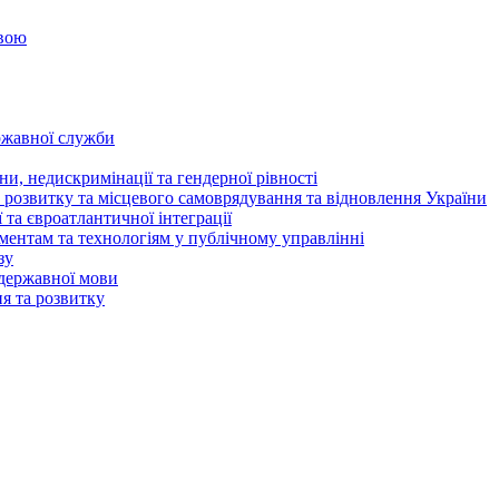
овою
ржавної служби
и, недискримінації та гендерної рівності
 розвитку та місцевого самоврядування та відновлення України
та євроатлантичної інтеграції
ентам та технологіям у публічному управлінні
зу
державної мови
ня та розвитку