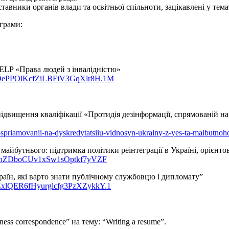
вники органів влади та освітньої спільноти, зацікавлені у темат
ограми:
ELP «Права людей з інвалідністю»
cbVOePPOlKcfZiLBFiV3GqXlr8H.1M
підвищення кваліфікації «Протидія дезінформації, спрямованій н
ii-spriamovanii-na-dyskredytatsiiu-vidnosyn-ukrainy-z-yes-ta-maibutno
 майбутнього: підтримка політики реінтеграції в Україні, орієнт
HZ8WnZDboCUv1xSw1sOptkf7yVZF
раїн, які варто знати публічному службовцю і дипломату”
QZxlQER6fHyurglcfg3PzXZykkY.1
ss correspondence” на тему: “Writing a resume”.