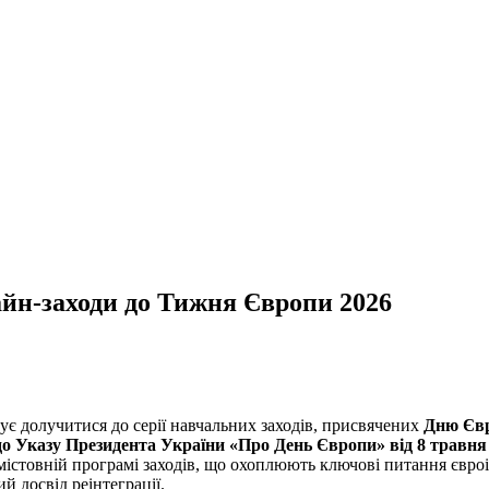
н-заходи до Тижня Європи 2026
ує долучитися до серії навчальних заходів, присвячених
Дню Єв
до Указу Президента України «Про День Європи» від 8 травня
містовній програмі заходів, що охоплюють ключові питання євроі
 досвід реінтеграції.