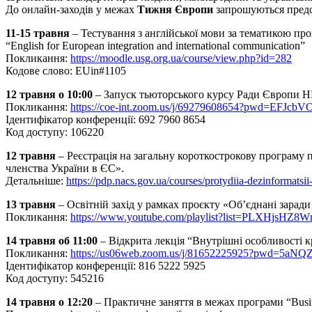
До онлайн-заходів у межах
Тижня Європи
запрошуються предста
11-15 травня
– Тестування з англійської мови за тематикою пр
“English for European integration and international communication”
Покликання:
https://moodle.usg.org.ua/course/view.php?id=282
Кодове слово: EUin#1105
12 травня о 10:00
– Запуск тьюторського курсу Ради Європи H
Покликання:
https://coe-int.zoom.us/j/69279608654?pwd=EFJ
Ідентифікатор конференції: 692 7960 8654
Код доступу: 106220
12 травня
– Реєстрація на загальну короткострокову програму 
членства України в ЄС».
Детальніше:
https://pdp.nacs.gov.ua/courses/protydiia-dezinformats
13 травня
– Освітній захід у рамках проєкту «Об’єднані заради
Покликання:
https://www.youtube.com/playlist?list=PLXHjs
14 травня об 11:00
– Відкрита лекція “Внутрішні особливості к
Покликання:
https://us06web.zoom.us/j/81652225925?pwd=5aN
Ідентифікатор конференції: 816 5222 5925
Код доступу: 545216
14 травня о 12:20
– Практичне заняття в межах програми “Busine