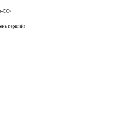
на-ЄС»
вень перший)