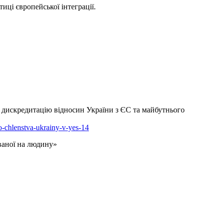
иці європейської інтеграції.
а дискредитацію відносин України з ЄС та майбутнього
ho-chlenstva-ukrainy-v-yes-14
ованої на людину»