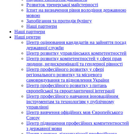
Розвиток тренерської майстерності
Іспит на визначення рівня володіння державною
мовою
Запобігання та протидія булінгу
Наші партнери
Наші партнери
Наші центри
Центр оцінювання кандидатів на зайняття посад
державної служби
Центр розвитку управлінських компетентностей
Центр розвитку компетентностей у сфері прав
людини, недискримінації та гендерної рівності
Центр професійного розвитку у сфері
регіонального розвитку та місцевого
самоврядування та відновлення України
Центр професійного розвитку з питань
європейської та євроатлантичної інтеграції
Центр професійного навчання інноваційним
інструментам та технологіям у публічному
управлінні
Центр вивчення офіційних мов Європейського
Союзу
Центр підвищення професійних компетентностей
з державної мови
Центр з питань діджиталізації професійного