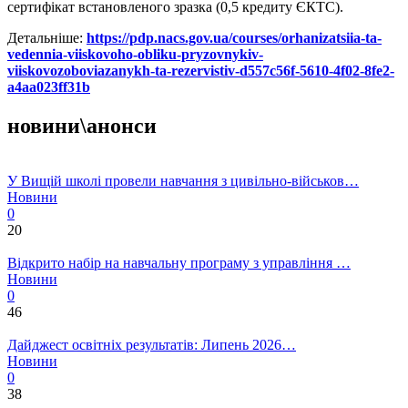
сертифікат встановленого зразка (0,5 кредиту ЄКТС).
Детальніше:
https://pdp.nacs.gov.ua/courses/orhanizatsiia-ta-
vedennia-viiskovoho-obliku-pryzovnykiv-
viiskovozoboviazanykh-ta-rezervistiv-d557c56f-5610-4f02-8fe2-
a4aa023ff31b
новини\анонси
У Вищій школі провели навчання з цивільно-військов…
Новини
0
20
Відкрито набір на навчальну програму з управління …
Новини
0
46
Дайджест освітніх результатів: Липень 2026…
Новини
0
38