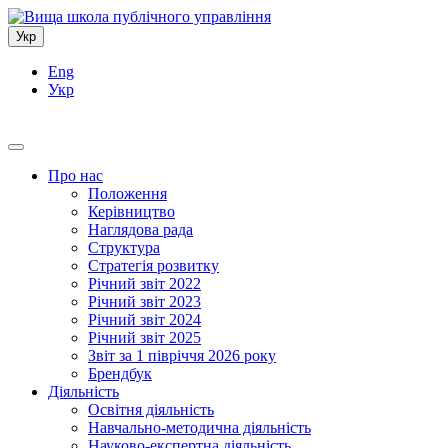
Укр
Eng
Укр
Про нас
Положення
Керівництво
Наглядова рада
Структура
Стратегія розвитку
Річний звіт 2022
Річний звіт 2023
Річний звіт 2024
Річний звіт 2025
Звіт за 1 півріччя 2026 року
Брендбук
Діяльність
Освітня діяльність
Навчально-методична діяльність
Науково-експертна діяльність