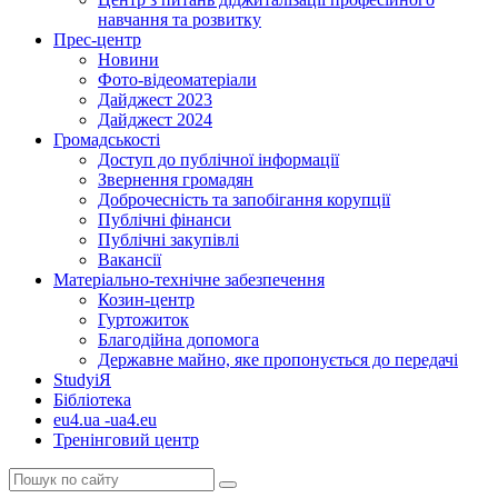
навчання та розвитку
Прес-центр
Новини
Фото-відеоматеріали
Дайджест 2023
Дайджест 2024
Громадськості
Доступ до публічної інформації
Звернення громадян
Доброчесність та запобігання корупції
Публічні фінанси
Публічні закупівлі
Вакансії
Матеріально-технічне забезпечення
Козин-центр
Гуртожиток
Благодійна допомога
Державне майно, яке пропонується до передачі
StudyіЯ
Бібліотека
eu4.ua -ua4.eu
Тренінговий центр