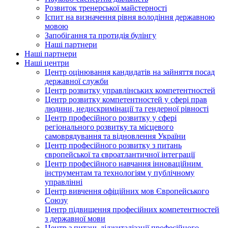
Розвиток тренерської майстерності
Іспит на визначення рівня володіння державною
мовою
Запобігання та протидія булінгу
Наші партнери
Наші партнери
Наші центри
Центр оцінювання кандидатів на зайняття посад
державної служби
Центр розвитку управлінських компетентностей
Центр розвитку компетентностей у сфері прав
людини, недискримінації та гендерної рівності
Центр професійного розвитку у сфері
регіонального розвитку та місцевого
самоврядування та відновлення України
Центр професійного розвитку з питань
європейської та євроатлантичної інтеграції
Центр професійного навчання інноваційним
інструментам та технологіям у публічному
управлінні
Центр вивчення офіційних мов Європейського
Союзу
Центр підвищення професійних компетентностей
з державної мови
Центр з питань діджиталізації професійного