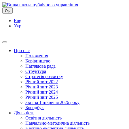
Укр
Eng
Укр
Про нас
Положення
Керівництво
Наглядова рада
Структура
Стратегія розвитку
Річний звіт 2022
Річний звіт 2023
Річний звіт 2024
Річний звіт 2025
Звіт за 1 півріччя 2026 року
Брендбук
Діяльність
Освітня діяльність
Навчально-методична діяльність
Науково-експертна діяльність