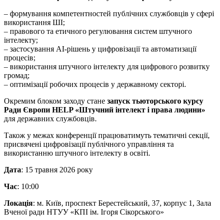
– формування компетентностей публічних службовців у сфері
використання ШІ;
– правового та етичного регулювання систем штучного
інтелекту;
– застосування AI-рішень у цифровізації та автоматизації
процесів;
– використання штучного інтелекту для цифрового розвитку
громад;
– оптимізації робочих процесів у державному секторі.
Окремим блоком заходу стане
запуск тьюторського
курсу
Ради Європи HELP «Штучний інтелект і права людини»
для державних службовців.
Також у межах конференції працюватимуть тематичні секції,
присвячені цифровізації публічного управління та
використанню штучного інтелекту в освіті.
Дата
: 15 травня 2026 року
Час
: 10:00
Локація
: м. Київ, проспект Берестейський, 37, корпус 1, Зала
Вченої ради НТУУ «КПІ ім. Ігоря Сікорського»