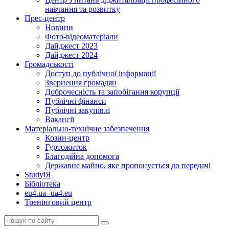
навчання та розвитку
Прес-центр
Новини
Фото-відеоматеріали
Дайджест 2023
Дайджест 2024
Громадськості
Доступ до публічної інформації
Звернення громадян
Доброчесність та запобігання корупції
Публічні фінанси
Публічні закупівлі
Вакансії
Матеріально-технічне забезпечення
Козин-центр
Гуртожиток
Благодійна допомога
Державне майно, яке пропонується до передачі
StudyіЯ
Бібліотека
eu4.ua -ua4.eu
Тренінговий центр