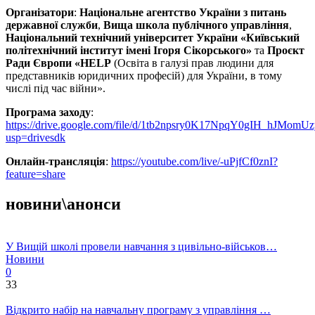
Організатори
:
Національне агентство України з питань
державної служби
,
Вища школа публічного управління
,
Національний технічний університет України «Київський
політехнічний інститут імені Ігоря Сікорського»
та
Проєкт
Ради Європи «HELP
(Освіта в галузі прав людини для
представників юридичних професій) для України, в тому
числі під час війни».
Програма заходу
:
https://drive.google.com/file/d/1tb2npsry0K17NpqY0gIH_hJMomUz
usp=drivesdk
Онлайн-трансляція
:
https://youtube.com/live/-uPjfCf0znI?
feature=share
новини\анонси
У Вищій школі провели навчання з цивільно-військов…
Новини
0
33
Відкрито набір на навчальну програму з управління …