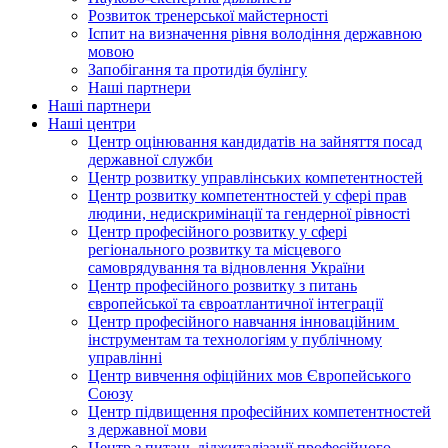
Розвиток тренерської майстерності
Іспит на визначення рівня володіння державною
мовою
Запобігання та протидія булінгу
Наші партнери
Наші партнери
Наші центри
Центр оцінювання кандидатів на зайняття посад
державної служби
Центр розвитку управлінських компетентностей
Центр розвитку компетентностей у сфері прав
людини, недискримінації та гендерної рівності
Центр професійного розвитку у сфері
регіонального розвитку та місцевого
самоврядування та відновлення України
Центр професійного розвитку з питань
європейської та євроатлантичної інтеграції
Центр професійного навчання інноваційним
інструментам та технологіям у публічному
управлінні
Центр вивчення офіційних мов Європейського
Союзу
Центр підвищення професійних компетентностей
з державної мови
Центр з питань діджиталізації професійного