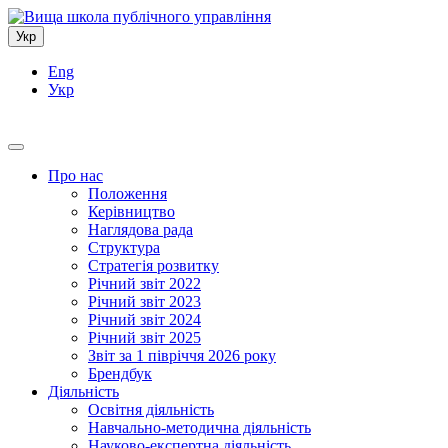
Укр
Eng
Укр
Про нас
Положення
Керівництво
Наглядова рада
Структура
Стратегія розвитку
Річний звіт 2022
Річний звіт 2023
Річний звіт 2024
Річний звіт 2025
Звіт за 1 півріччя 2026 року
Брендбук
Діяльність
Освітня діяльність
Навчально-методична діяльність
Науково-експертна діяльність