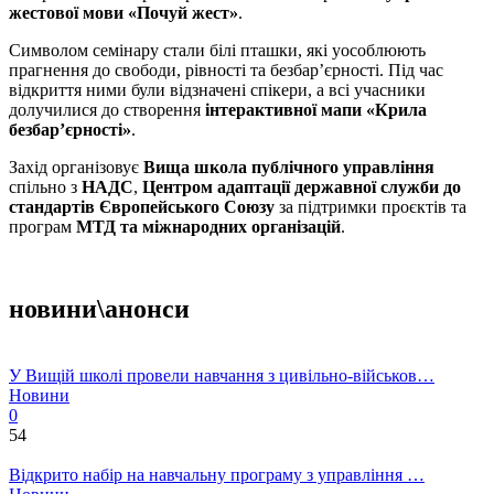
жестової мови «Почуй жест»
.
Символом семінару стали білі пташки, які уособлюють
прагнення до свободи, рівності та безбар’єрності. Під час
відкриття ними були відзначені спікери, а всі учасники
долучилися до створення
інтерактивної мапи «Крила
безбар’єрності»
.
Захід організовує
Вища школа публічного управління
спільно з
НАДС
,
Центром адаптації державної служби до
стандартів Європейського Союзу
за підтримки проєктів та
програм
МТД та міжнародних організацій
.
новини\анонси
У Вищій школі провели навчання з цивільно-військов…
Новини
0
54
Відкрито набір на навчальну програму з управління …