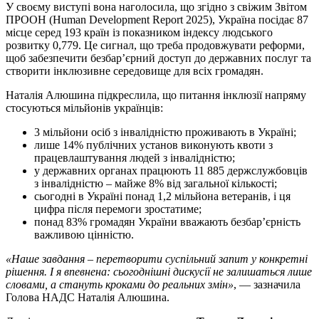
У своєму виступі вона наголосила, що згідно з свіжим Звітом
ПРООН (Human Development Report 2025), Україна посідає 87
місце серед 193 країн із показником індексу людського
розвитку 0,779. Це сигнал, що треба продовжувати реформи,
щоб забезпечити безбар’єрний доступ до державних послуг та
створити інклюзивне середовище для всіх громадян.
Наталія Алюшина підкреслила, що питання інклюзії напряму
стосуються мільйонів українців:
3 мільйони осіб з інвалідністю проживають в Україні;
лише 14% публічних установ виконують квоти з
працевлаштування людей з інвалідністю;
у державних органах працюють 11 885 держслужбовців
з інвалідністю – майже 8% від загальної кількості;
сьогодні в Україні понад 1,2 мільйона ветеранів, і ця
цифра після перемоги зростатиме;
⁠понад 83% громадян України вважають безбар’єрність
важливою цінністю.
«Наше завдання – перетворити суспільний запит у конкретні
рішення. І я впевнена: сьогоднішні дискусії не залишаться лише
словами, а стануть кроками до реальних змін»
, — зазначила
Голова НАДС Наталія Алюшина.