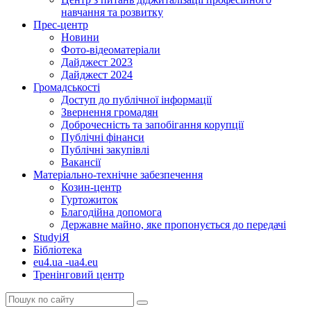
навчання та розвитку
Прес-центр
Новини
Фото-відеоматеріали
Дайджест 2023
Дайджест 2024
Громадськості
Доступ до публічної інформації
Звернення громадян
Доброчесність та запобігання корупції
Публічні фінанси
Публічні закупівлі
Вакансії
Матеріально-технічне забезпечення
Козин-центр
Гуртожиток
Благодійна допомога
Державне майно, яке пропонується до передачі
StudyіЯ
Бібліотека
eu4.ua -ua4.eu
Тренінговий центр