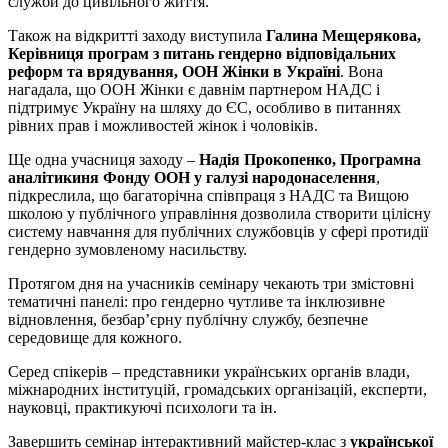
служби до цивільного життя.
Також на відкритті заходу виступила
Галина Мещерякова,
Керівниця програм з питань гендерно відповідальних
реформ та врядування, ООН Жінки в Україні
. Вона
нагадала, що ООН Жінки є давнім партнером НАДС і
підтримує Україну на шляху до ЄС, особливо в питаннях
рівних прав і можливостей жінок і чоловіків.
Ще одна учасниця заходу –
Надія Прокопенко, Програмна
аналітикиня Фонду ООН у галузі народонаселення
,
підкреслила, що багаторічна співпраця з НАДС та Вищою
школою у публічного управління дозволила створити цілісну
систему навчання для публічних службовців у сфері протидії
гендерно зумовленому насильству.
Протягом дня на учасників семінару чекають три змістовні
тематичні панелі: про гендерно чутливе та інклюзивне
відновлення, безбарʼєрну публічну службу, безпечне
середовище для кожного.
Серед спікерів – представники українських органів влади,
міжнародних інституцій, громадських організацій, експерти,
науковці, практикуючі психологи та ін.
Завершить семінар інтерактивний майстер-клас з
української