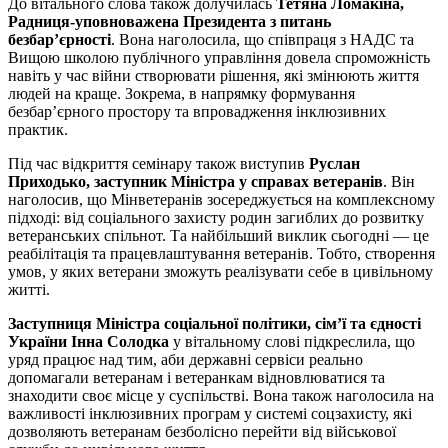
До вітального слова також долучилась
Тетяна Ломакіна,
Радниця-уповноважена Президента з питань
безбар’єрності
. Вона наголосила, що співпраця з НАДС та
Вищою школою публічного управління довела спроможність
навіть у час війни створювати рішення, які змінюють життя
людей на краще. Зокрема, в напрямку формування
безбарʼєрного простору та впровадження інклюзивних
практик.
Під час відкриття семінару також виступив
Руслан
Приходько, заступник Міністра у справах ветеранів
. Він
наголосив, що Мінветеранів зосереджується на комплексному
підході: від соціального захисту родин загиблих до розвитку
ветеранських спільнот. Та найбільший виклик сьогодні — це
реабілітація та працевлаштування ветеранів. Тобто, створення
умов, у яких ветерани зможуть реалізувати себе в цивільному
житті.
Заступниця Міністра соціальної політики, сім’ї та єдності
України Інна Солодка
у вітальному слові підкреслила, що
уряд працює над тим, аби державні сервіси реально
допомагали ветеранам і ветеранкам відновлюватися та
знаходити своє місце у суспільстві. Вона також наголосила на
важливості інклюзивних програм у системі соцзахисту, які
дозволяють ветеранам безболісно перейти від військової