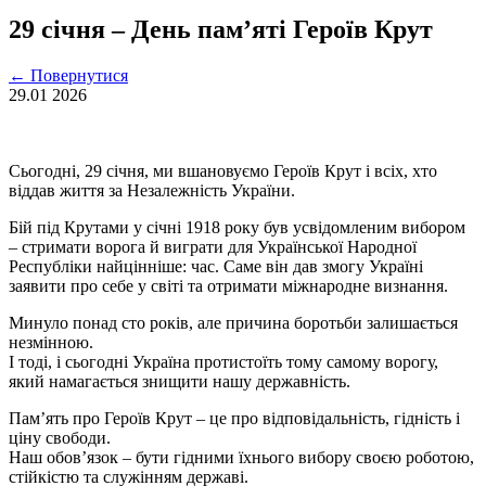
29 січня – День памʼяті Героїв Крут
←
Повернутися
29.01
2026
Сьогодні, 29 січня, ми вшановуємо Героїв Крут і всіх, хто
віддав життя за Незалежність України.
Бій під Крутами у січні 1918 року був усвідомленим вибором
– стримати ворога й виграти для Української Народної
Республіки найцінніше: час. Саме він дав змогу Україні
заявити про себе у світі та отримати міжнародне визнання.
Минуло понад сто років, але причина боротьби залишається
незмінною.
І тоді, і сьогодні Україна протистоїть тому самому ворогу,
який намагається знищити нашу державність.
Пам’ять про Героїв Крут – це про відповідальність, гідність і
ціну свободи.
Наш обов’язок – бути гідними їхнього вибору своєю роботою,
стійкістю та служінням державі.