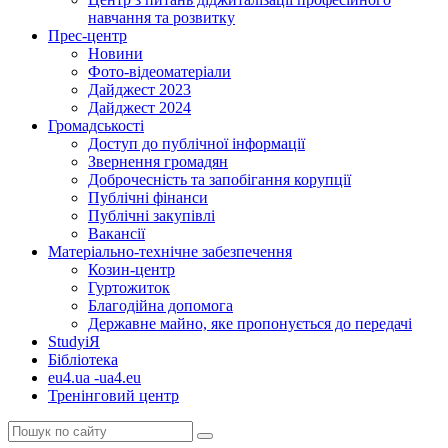
навчання та розвитку
Прес-центр
Новини
Фото-відеоматеріали
Дайджест 2023
Дайджест 2024
Громадськості
Доступ до публічної інформації
Звернення громадян
Доброчесність та запобігання корупції
Публічні фінанси
Публічні закупівлі
Вакансії
Матеріально-технічне забезпечення
Козин-центр
Гуртожиток
Благодійна допомога
Державне майно, яке пропонується до передачі
StudyіЯ
Бібліотека
eu4.ua -ua4.eu
Тренінговий центр