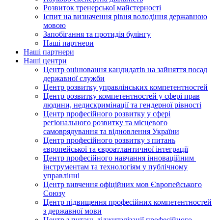
Розвиток тренерської майстерності
Іспит на визначення рівня володіння державною
мовою
Запобігання та протидія булінгу
Наші партнери
Наші партнери
Наші центри
Центр оцінювання кандидатів на зайняття посад
державної служби
Центр розвитку управлінських компетентностей
Центр розвитку компетентностей у сфері прав
людини, недискримінації та гендерної рівності
Центр професійного розвитку у сфері
регіонального розвитку та місцевого
самоврядування та відновлення України
Центр професійного розвитку з питань
європейської та євроатлантичної інтеграції
Центр професійного навчання інноваційним
інструментам та технологіям у публічному
управлінні
Центр вивчення офіційних мов Європейського
Союзу
Центр підвищення професійних компетентностей
з державної мови
Центр з питань діджиталізації професійного