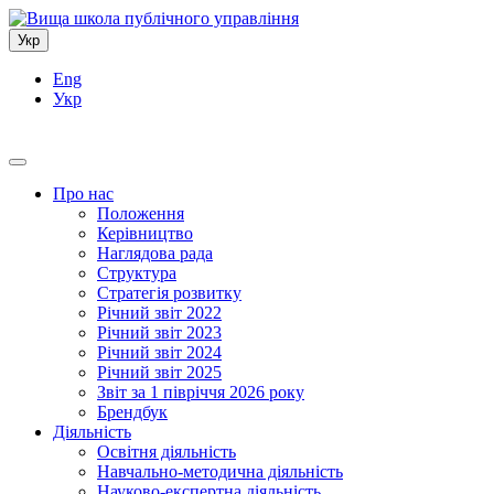
Укр
Eng
Укр
Про нас
Положення
Керівництво
Наглядова рада
Структура
Стратегія розвитку
Річний звіт 2022
Річний звіт 2023
Річний звіт 2024
Річний звіт 2025
Звіт за 1 півріччя 2026 року
Брендбук
Діяльність
Освітня діяльність
Навчально-методична діяльність
Науково-експертна діяльність